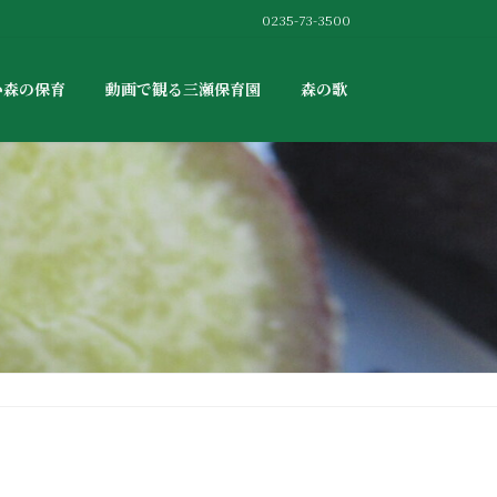
0235-73-3500
か森の保育
動画で観る三瀬保育園
森の歌