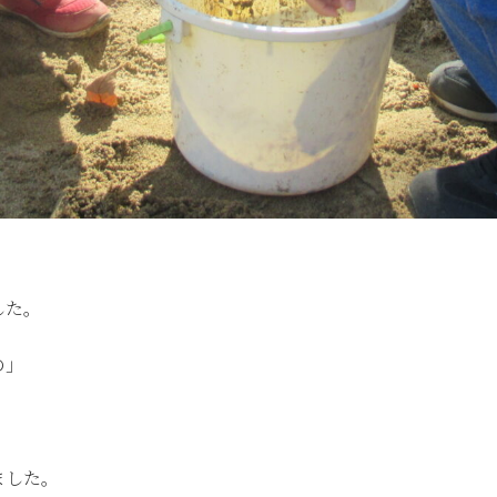
した。
の」
ました。