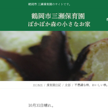
コ
ナ
鶴岡市 三瀬保育園のサイトです。
ン
ビ
テ
ゲ
ン
ー
ツ
シ
へ
ョ
ス
ン
キ
に
ッ
移
プ
動
HOME
保育園日記
全部
不思議な秋、おいしい秋
10月31日晴れ。