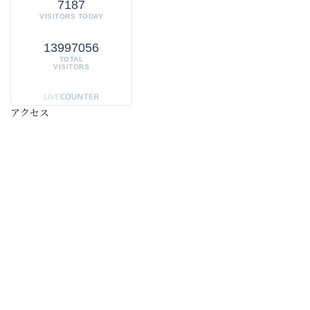
7187
VISITORS TODAY
13997056
TOTAL
VISITORS
アクセス