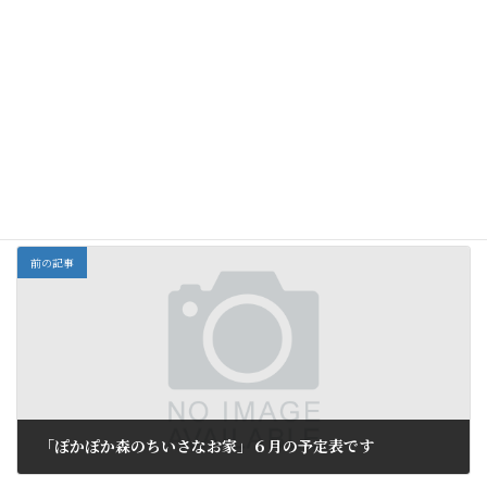
お茶会
１月
どこの雪にしようか
寒鱈料理
な…
全部
カテゴリー
前の記事
「ぽかぽか森のちいさなお家」６月の予定表です
2026年5月29日